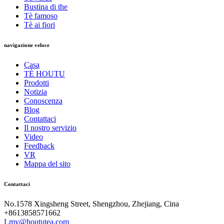
Bustina di the
Tè famoso
Tè ai fiori
navigazione veloce
Casa
TÈ HOUTU
Prodotti
Notizia
Conoscenza
Blog
Contattaci
Il nostro servizio
Video
Feedback
VR
Mappa del sito
Contattaci
No.1578 Xingsheng Street, Shengzhou, Zhejiang, Cina
+8613858571662
Lmy@hoututea.com