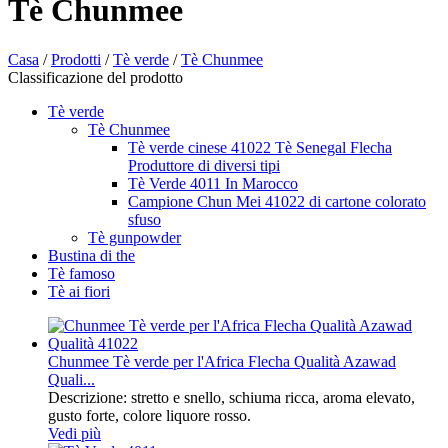
Tè Chunmee
Casa
/
Prodotti
/
Tè verde
/
Tè Chunmee
Classificazione del prodotto
Tè verde
Tè Chunmee
Tè verde cinese 41022 Tè Senegal Flecha
Produttore di diversi tipi
Tè Verde 4011 In Marocco
Campione Chun Mei 41022 di cartone colorato
sfuso
Tè gunpowder
Bustina di the
Tè famoso
Tè ai fiori
Chunmee Tè verde per l'Africa Flecha Qualità Azawad
Quali...
Descrizione: stretto e snello, schiuma ricca, aroma elevato,
gusto forte, colore liquore rosso.
Vedi più