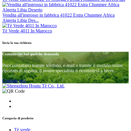
Vendita all'ingrosso in fabbrica 41022 Extra Chunmee Africa
Algeria Libia Des...
Tè Verde 4011 In Marocco
Invia la tua richiesta
Contattaci
se hai qualche domanda
Puoi contattarci tramite telefono, e-mail o tramite il modulo online
riportato di seguito. Il nostro specialista ti ricontatterà a breve.
Contatta ora!
Categoria di prodotto
Tè verde