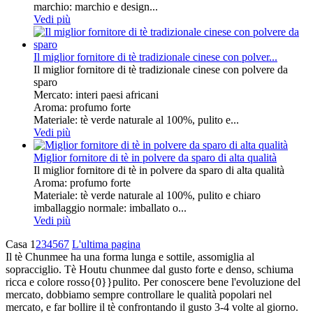
marchio: marchio e design...
Vedi più
Il miglior fornitore di tè tradizionale cinese con polver...
Il miglior fornitore di tè tradizionale cinese con polvere da
sparo
Mercato: interi paesi africani
Aroma: profumo forte
Materiale: tè verde naturale al 100%, pulito e...
Vedi più
Miglior fornitore di tè in polvere da sparo di alta qualità
Il miglior fornitore di tè in polvere da sparo di alta qualità
Aroma: profumo forte
Materiale: tè verde naturale al 100%, pulito e chiaro
imballaggio normale: imballato o...
Vedi più
Casa
1
2
3
4
5
6
7
L'ultima pagina
Il tè Chunmee ha una forma lunga e sottile, assomiglia al
sopracciglio. Tè Houtu chunmee dal gusto forte e denso, schiuma
ricca e colore rosso{0}}pulito. Per conoscere bene l'evoluzione del
mercato, dobbiamo sempre controllare le qualità popolari nel
mercato, e far bollire il tè confrontando il gusto 3-4 volte al giorno.