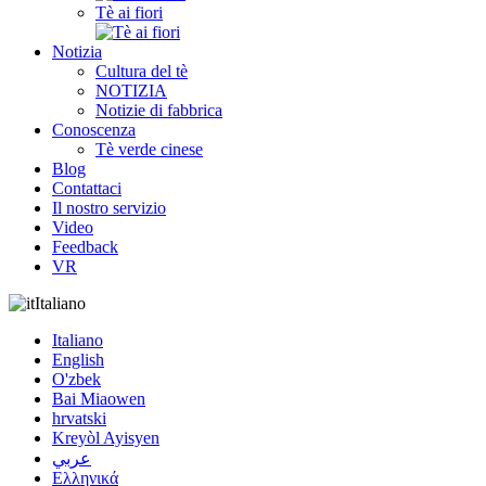
Tè ai fiori
Notizia
Cultura del tè
NOTIZIA
Notizie di fabbrica
Conoscenza
Tè verde cinese
Blog
Contattaci
Il nostro servizio
Video
Feedback
VR
Italiano
Italiano
English
O'zbek
Bai Miaowen
hrvatski
Kreyòl Ayisyen
عربي
Ελληνικά