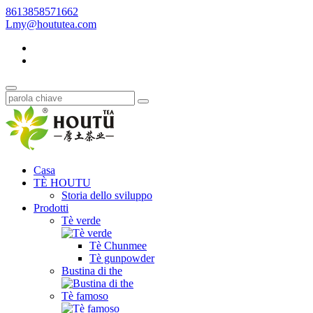
8613858571662
Lmy@hoututea.com
Casa
TÈ HOUTU
Storia dello sviluppo
Prodotti
Tè verde
Tè Chunmee
Tè gunpowder
Bustina di the
Tè famoso